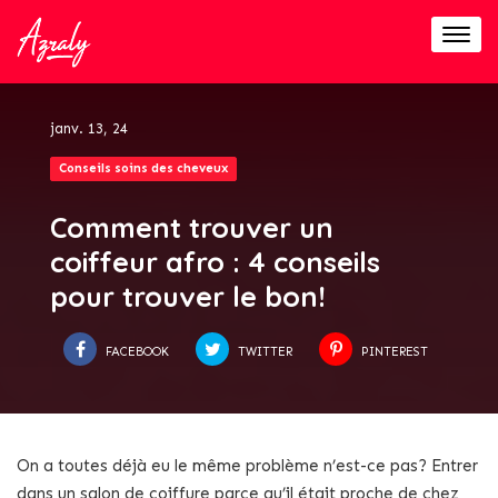
Togg
navig
janv. 13, 24
Conseils soins des cheveux
Comment trouver un
coiffeur afro : 4 conseils
pour trouver le bon!
FACEBOOK
TWITTER
PINTEREST
On a toutes déjà eu le même problème n’est-ce pas? Entrer
dans un salon de coiffure parce qu’il était proche de chez