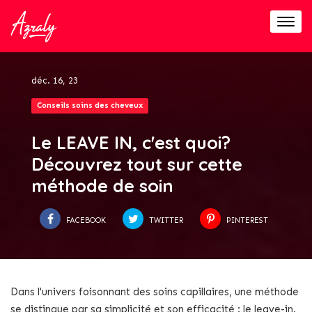
Togg
navig
déc. 16, 23
Conseils soins des cheveux
Le LEAVE IN, c'est quoi?
Découvrez tout sur cette
méthode de soin
FACEBOOK
TWITTER
PINTEREST
Dans l'univers foisonnant des soins capillaires, une méthode
se distingue par sa simplicité et son efficacité : le leave-in.