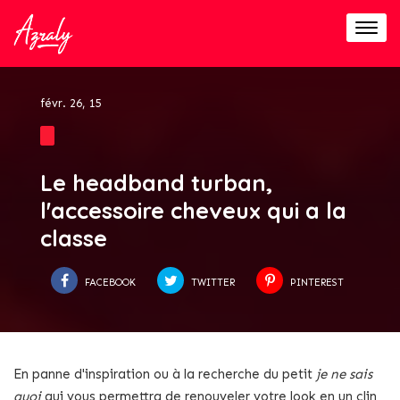
Togg
navig
févr. 26, 15
Le headband turban,
l'accessoire cheveux qui a la
classe
FACEBOOK
TWITTER
PINTEREST
En panne d'inspiration ou à la recherche du petit
je ne sais
quoi
qui vous permettra de renouveler votre look en un clin