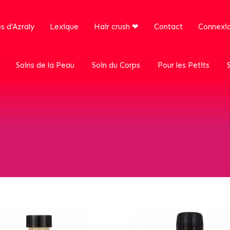
s d'Azraly
Lexique
Hair crush ❤
Contact
Connexi
Soins de la Peau
Soin du Corps
Pour les Petits