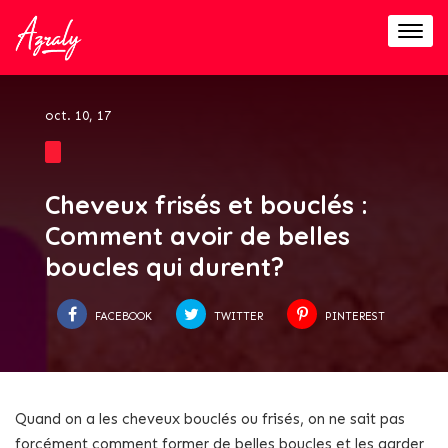
Togg
navig
oct. 10, 17
Cheveux frisés et bouclés :
Comment avoir de belles
boucles qui durent?
FACEBOOK
TWITTER
PINTEREST
Quand on a les cheveux bouclés ou frisés, on ne sait pas
forcément comment former de belles boucles et les garder